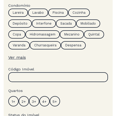
Condomínio
Lareira
Lavabo
Piscina
Cozinha
Depósito
Interfone
Sacada
Mobiliado
Copa
Hidromassagem
Mezanino
Quintal
Varanda
Churrasqueira
Despensa
Ver mais
Código Imóvel
Quartos
Status do Imóvel