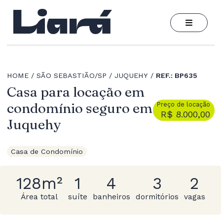
HOME
SÃO SEBASTIÃO/SP
JUQUEHY
REF.: BP635
Casa para locação em
condomínio seguro em
Preço de locação
R$ 8.000,00
Juquehy
Casa de Condomínio
128m²
1
4
3
2
Área total
suíte
banheiros
dormitórios
vagas