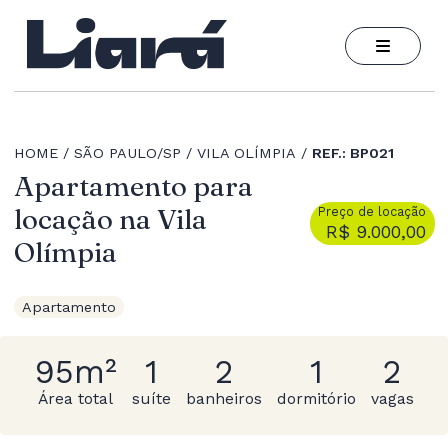
HOME
SÃO PAULO/SP
VILA OLÍMPIA
REF.: BP021
Apartamento para
locação na Vila
Preço de locação
R$ 9.000,00
Olímpia
Apartamento
95m²
1
2
1
2
Área total
suíte
banheiros
dormitório
vagas