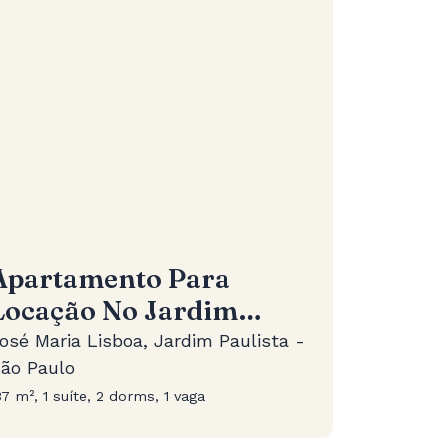
Apartamento Para
Locação No Jardim
Paulista
osé Maria Lisboa, Jardim Paulista -
ão Paulo
37 m², 1 suíte, 2 dorms, 1 vaga