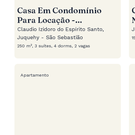
Casa Em Condomínio
Para Locação -
Condomínio Esmeralda
Claudio Izidoro do Espírito Santo,
J
Juquehy - São Sebastião
1
250 m², 3 suítes, 4 dorms, 2 vagas
Apartamento