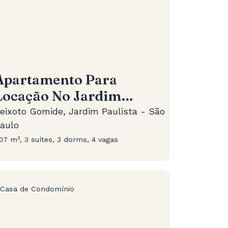
Apartamento Para
Locação No Jardim
Paulista
eixoto Gomide, Jardim Paulista - São
aulo
07 m², 3 suítes, 3 dorms, 4 vagas
Casa de Condomínio