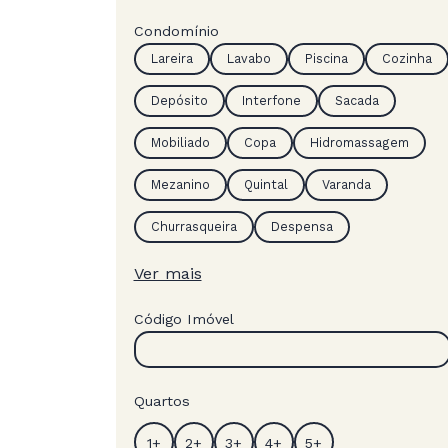
Condomínio
Lareira
Lavabo
Piscina
Cozinha
Depósito
Interfone
Sacada
Mobiliado
Copa
Hidromassagem
Mezanino
Quintal
Varanda
Churrasqueira
Despensa
Ver mais
Código Imóvel
Quartos