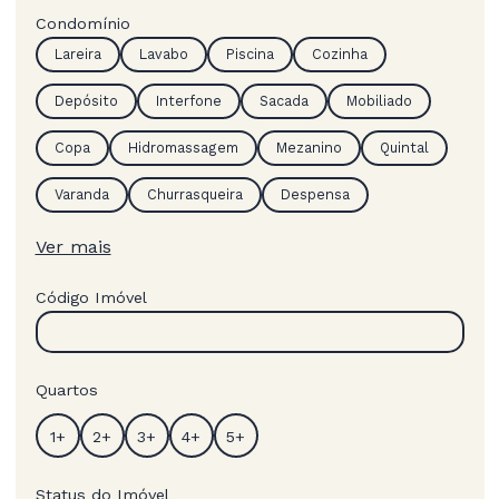
Condomínio
Lareira
Lavabo
Piscina
Cozinha
Depósito
Interfone
Sacada
Mobiliado
Copa
Hidromassagem
Mezanino
Quintal
Varanda
Churrasqueira
Despensa
Ver mais
Código Imóvel
Quartos
Status do Imóvel