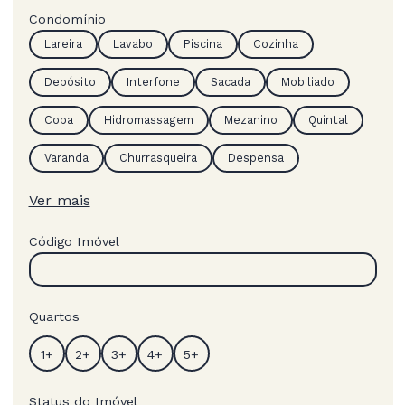
Condomínio
Lareira
Lavabo
Piscina
Cozinha
Depósito
Interfone
Sacada
Mobiliado
Copa
Hidromassagem
Mezanino
Quintal
Varanda
Churrasqueira
Despensa
Ver mais
Código Imóvel
Quartos
Status do Imóvel