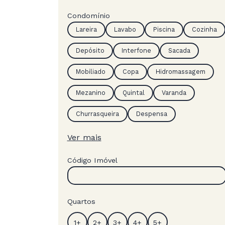
Condomínio
Lareira
Lavabo
Piscina
Cozinha
Depósito
Interfone
Sacada
Mobiliado
Copa
Hidromassagem
Mezanino
Quintal
Varanda
Churrasqueira
Despensa
Ver mais
Código Imóvel
Quartos