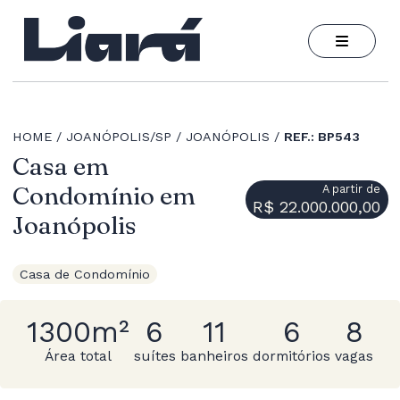
HOME
JOANÓPOLIS/SP
JOANÓPOLIS
REF.: BP543
Casa em
Condomínio em
A partir de
R$ 22.000.000,00
Joanópolis
Casa de Condomínio
1300m²
6
11
6
8
Área total
suítes
banheiros
dormitórios
vagas