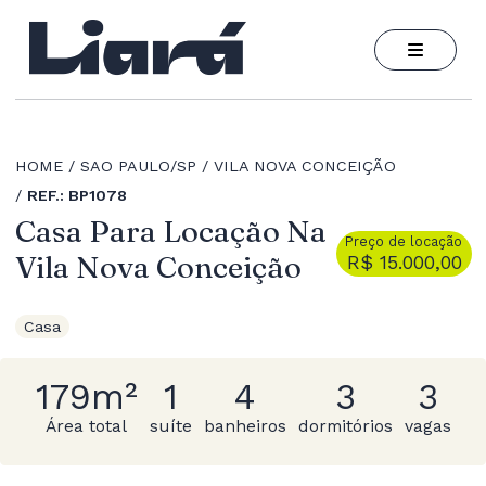
HOME
SAO PAULO/SP
VILA NOVA CONCEIÇÃO
REF.: BP1078
Casa Para Locação Na
Preço de locação
Vila Nova Conceição
R$ 15.000,00
Casa
179m²
1
4
3
3
Área total
suíte
banheiros
dormitórios
vagas