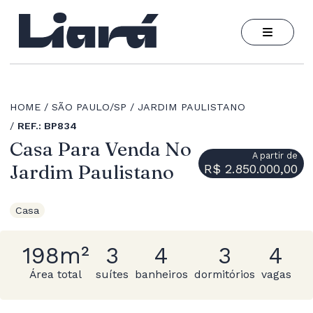
HOME
SÃO PAULO/SP
JARDIM PAULISTANO
REF.: BP834
Casa Para Venda No
A partir de
Jardim Paulistano
R$ 2.850.000,00
Casa
198m²
3
4
3
4
Área total
suítes
banheiros
dormitórios
vagas