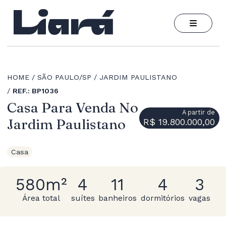
HOME
SÃO PAULO/SP
JARDIM PAULISTANO
REF.: BP1036
Casa Para Venda No
A partir de
Jardim Paulistano
R$ 19.800.000,00
Casa
580m²
4
11
4
3
Área total
suítes
banheiros
dormitórios
vagas