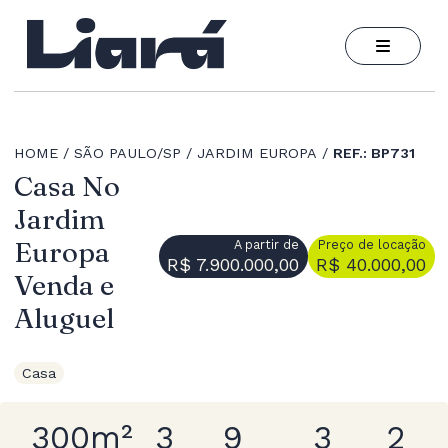
HOME
SÃO PAULO/SP
JARDIM EUROPA
REF.: BP731
Casa No
Jardim
Europa
A partir de
Preço de locação
R$ 7.900.000,00
R$ 40.000,00
Venda e
Aluguel
Casa
300m²
3
9
3
2