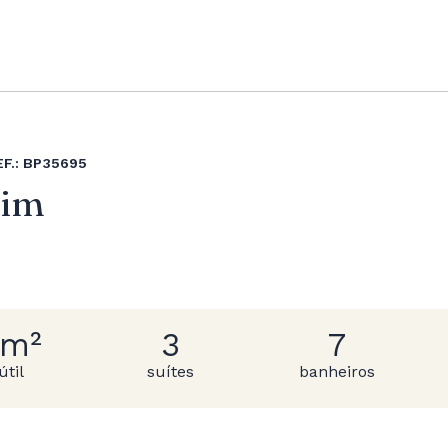
EF.: BP35695
dim
0m²
3
7
útil
suítes
banheiros