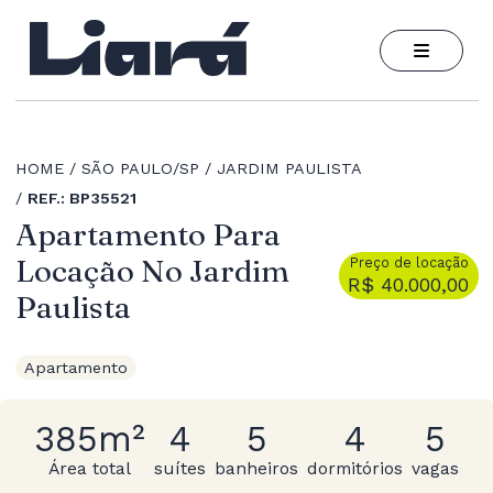
HOME
SÃO PAULO/SP
JARDIM PAULISTA
REF.: BP35521
Apartamento Para
Locação No Jardim
Preço de locação
R$ 40.000,00
Paulista
Apartamento
385m²
4
5
4
5
Área total
suítes
banheiros
dormitórios
vagas