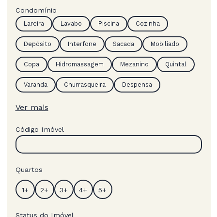
Condomínio
Lareira
Lavabo
Piscina
Cozinha
Depósito
Interfone
Sacada
Mobiliado
Copa
Hidromassagem
Mezanino
Quintal
Varanda
Churrasqueira
Despensa
Ver mais
Código Imóvel
Quartos
Status do Imóvel