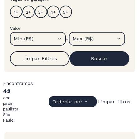
Valor
-
Min (R$)
Max (R$)
Limpar Filtros
Buscar
Encontramos
42
em
Ordenar por
Limpar filtros
jardim
paulista,
São
Paulo