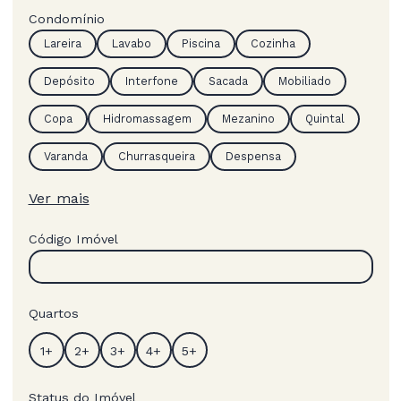
Condomínio
Lareira
Lavabo
Piscina
Cozinha
Depósito
Interfone
Sacada
Mobiliado
Copa
Hidromassagem
Mezanino
Quintal
Varanda
Churrasqueira
Despensa
Ver mais
Código Imóvel
Quartos
Status do Imóvel