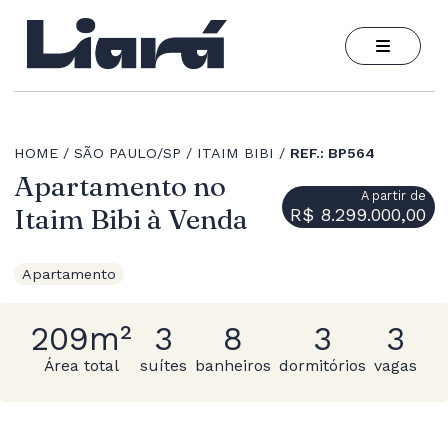
HOME
SÃO PAULO/SP
ITAIM BIBI
REF.: BP564
Apartamento no
A partir de
Itaim Bibi à Venda
R$ 8.299.000,00
Apartamento
209m²
3
8
3
3
Área total
suítes
banheiros
dormitórios
vagas