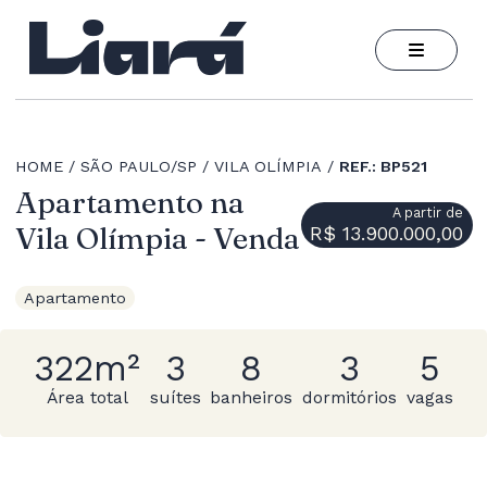
HOME
SÃO PAULO/SP
VILA OLÍMPIA
REF.: BP521
Apartamento na
A partir de
Vila Olímpia - Venda
R$ 13.900.000,00
Apartamento
322m²
3
8
3
5
Área total
suítes
banheiros
dormitórios
vagas