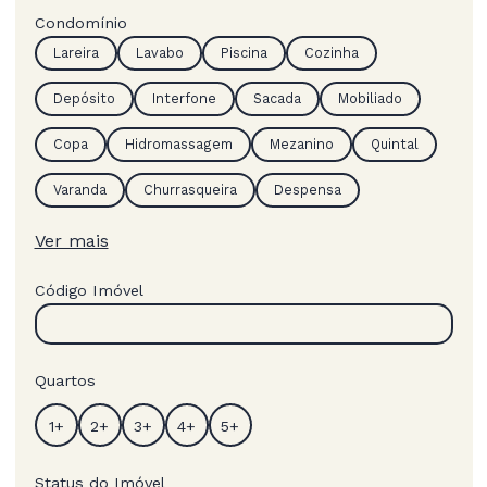
Condomínio
Lareira
Lavabo
Piscina
Cozinha
Depósito
Interfone
Sacada
Mobiliado
Copa
Hidromassagem
Mezanino
Quintal
Varanda
Churrasqueira
Despensa
Ver mais
Código Imóvel
Quartos
Status do Imóvel