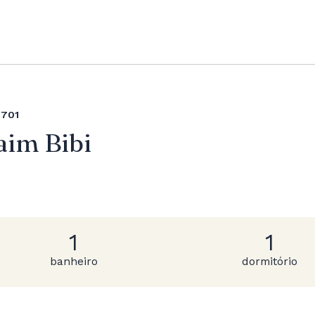
P701
aim Bibi
1
1
banheiro
dormitório