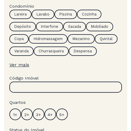
Condomínio
Lareira
Lavabo
Piscina
Cozinha
Depósito
Interfone
Sacada
Mobiliado
Copa
Hidromassagem
Mezanino
Quintal
Varanda
Churrasqueira
Despensa
Ver mais
Código Imóvel
Quartos
Status do Imóvel