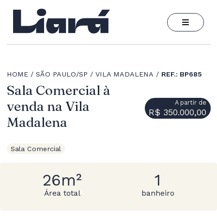
HOME
SÃO PAULO/SP
VILA MADALENA
REF.: BP685
Sala Comercial à
venda na Vila
A partir de
R$ 350.000,00
Madalena
Sala Comercial
26m²
1
Área total
banheiro