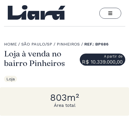
HOME
SÃO PAULO/SP
PINHEIROS
REF.: BP686
Loja à venda no
A partir de
bairro Pinheiros
R$ 10.339.000,00
Loja
803m²
Área total