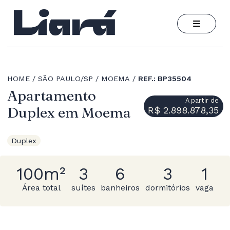
HOME
SÃO PAULO/SP
MOEMA
REF.: BP35504
Apartamento
A partir de
Duplex em Moema
R$ 2.898.878,35
Duplex
100m²
3
6
3
1
Área total
suítes
banheiros
dormitórios
vaga