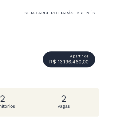
SEJA PARCEIRO LIARÁ
SOBRE NÓS
A partir de
R$ 13.196.480,00
2
2
itórios
vagas