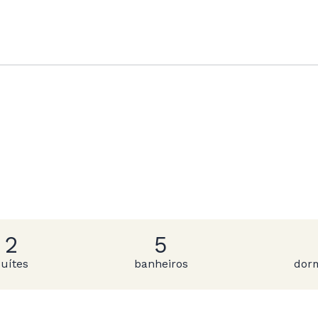
2
5
suítes
banheiros
dorm