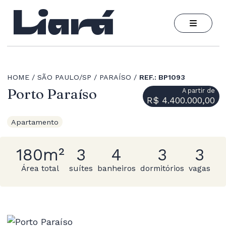
HOME
SÃO PAULO/SP
PARAÍSO
REF.: BP1093
Porto Paraíso
A partir de
R$ 4.400.000,00
Apartamento
180m²
3
4
3
3
Área total
suítes
banheiros
dormitórios
vagas