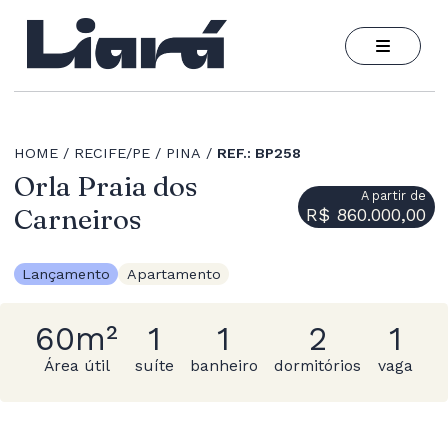
HOME
RECIFE/PE
PINA
REF.: BP258
Orla Praia dos
A partir de
Carneiros
R$ 860.000,00
Lançamento
Apartamento
60m²
1
1
2
1
Área útil
suíte
banheiro
dormitórios
vaga