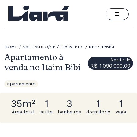
HOME
SÃO PAULO/SP
ITAIM BIBI
REF.: BP683
Apartamento à
A partir de
venda no Itaim Bibi
R$ 1.090.000,00
Apartamento
35m²
1
3
1
1
Área total
suíte
banheiros
dormitório
vaga