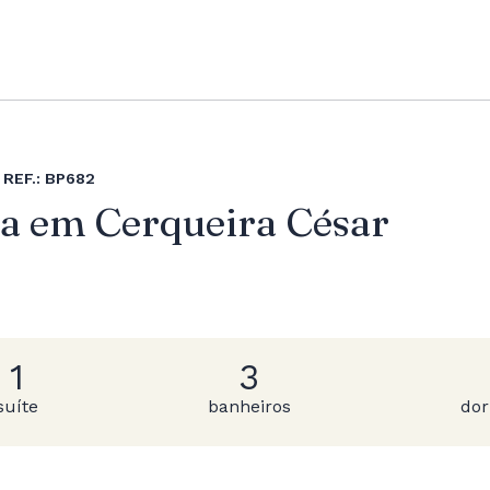
REF.: BP682
a em Cerqueira César
1
3
suíte
banheiros
dor