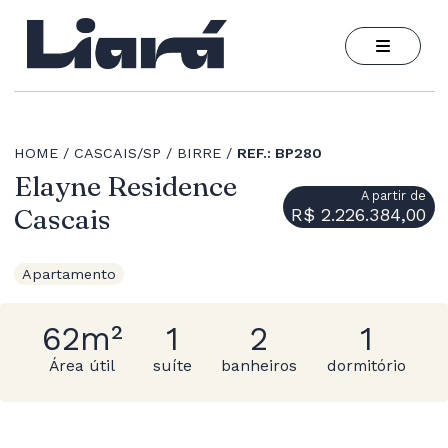
HOME
CASCAIS/SP
BIRRE
REF.: BP280
Elayne Residence
A partir de
Cascais
R$ 2.226.384,00
Apartamento
62m²
1
2
1
Área útil
suíte
banheiros
dormitório