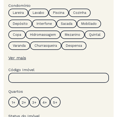
Condomínio
Lareira
Lavabo
Piscina
Cozinha
Depósito
Interfone
Sacada
Mobiliado
Copa
Hidromassagem
Mezanino
Quintal
Varanda
Churrasqueira
Despensa
Ver mais
Código Imóvel
Quartos
Status do Imóvel