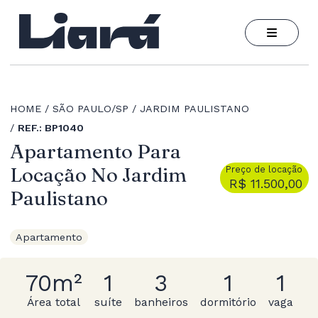
HOME
SÃO PAULO/SP
JARDIM PAULISTANO
REF.: BP1040
Apartamento Para
Locação No Jardim
Preço de locação
R$ 11.500,00
Paulistano
Apartamento
70m²
1
3
1
1
Área total
suíte
banheiros
dormitório
vaga