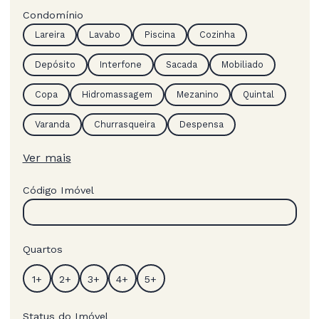
Condomínio
Lareira
Lavabo
Piscina
Cozinha
Depósito
Interfone
Sacada
Mobiliado
Copa
Hidromassagem
Mezanino
Quintal
Varanda
Churrasqueira
Despensa
Ver mais
Código Imóvel
Quartos
Status do Imóvel