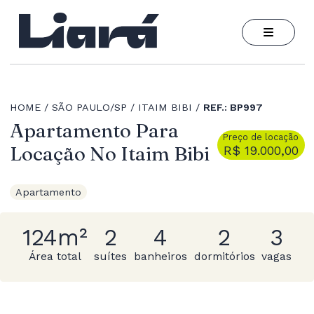
HOME
SÃO PAULO/SP
ITAIM BIBI
REF.: BP997
Apartamento Para
Preço de locação
Locação No Itaim Bibi
R$ 19.000,00
Apartamento
124m²
2
4
2
3
Área total
suítes
banheiros
dormitórios
vagas