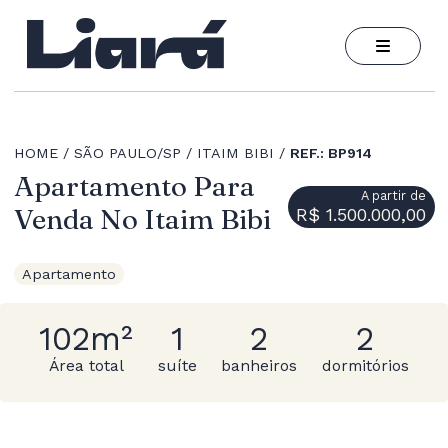
HOME
SÃO PAULO/SP
ITAIM BIBI
REF.: BP914
Apartamento Para
A partir de
Venda No Itaim Bibi
R$ 1.500.000,00
Apartamento
102m²
1
2
2
Área total
suíte
banheiros
dormitórios