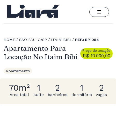
HOME
SÃO PAULO/SP
ITAIM BIBI
REF.: BP1084
Apartamento Para
Preço de locação
Locação No Itaim Bibi
R$ 10.000,00
Apartamento
70m²
1
2
1
2
Área total
suíte
banheiros
dormitório
vagas