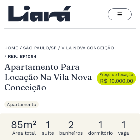
HOME
SÃO PAULO/SP
VILA NOVA CONCEIÇÃO
REF.: BP1064
Apartamento Para
Locação Na Vila Nova
Preço de locação
R$ 10.000,00
Conceição
Apartamento
85m²
1
2
1
1
Área total
suíte
banheiros
dormitório
vaga