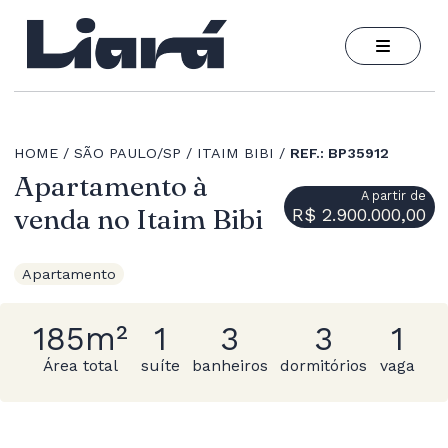
HOME
SÃO PAULO/SP
ITAIM BIBI
REF.: BP35912
Apartamento à
A partir de
venda no Itaim Bibi
R$ 2.900.000,00
Apartamento
185m²
1
3
3
1
Área total
suíte
banheiros
dormitórios
vaga