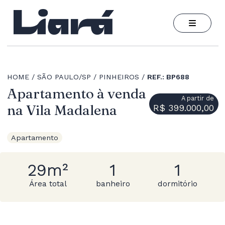
HOME
SÃO PAULO/SP
PINHEIROS
REF.: BP688
Apartamento à venda
A partir de
na Vila Madalena
R$ 399.000,00
Apartamento
29m²
1
1
Área total
banheiro
dormitório