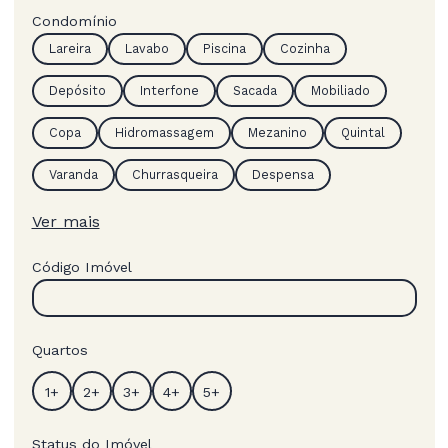
Condomínio
Lareira
Lavabo
Piscina
Cozinha
Depósito
Interfone
Sacada
Mobiliado
Copa
Hidromassagem
Mezanino
Quintal
Varanda
Churrasqueira
Despensa
Ver mais
Código Imóvel
Quartos
Status do Imóvel