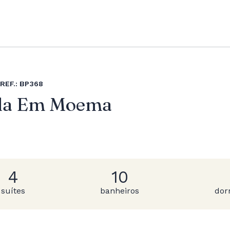
REF.: BP368
nda Em Moema
4
10
suítes
banheiros
dor