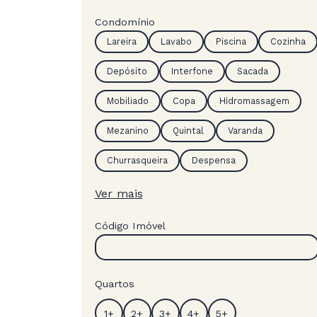
Condomínio
Lareira
Lavabo
Piscina
Cozinha
Depósito
Interfone
Sacada
Mobiliado
Copa
Hidromassagem
Mezanino
Quintal
Varanda
Churrasqueira
Despensa
Ver mais
Código Imóvel
Quartos